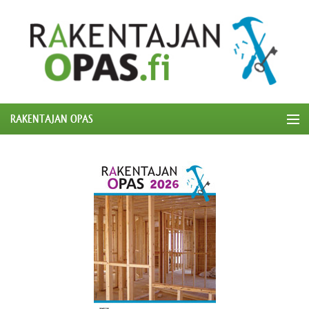
RAKENTAJAN OPAS
ETUSIVU
OPPAAT
LINKIT
LOMAKKEET
MEDIATIEDOT
YHTEYSTIEDOT