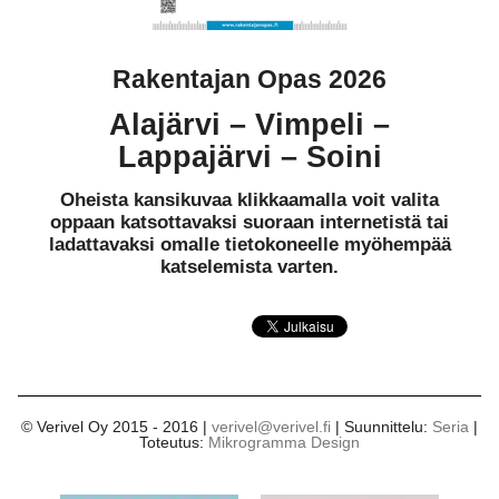
Rakentajan Opas 2026
Alajärvi – Vimpeli –
Lappajärvi – Soini
Oheista kansikuvaa klikkaamalla voit valita
oppaan katsottavaksi suoraan internetistä tai
ladattavaksi omalle tietokoneelle myöhempää
katselemista varten.
© Verivel Oy 2015 - 2016 |
verivel@verivel.fi
| Suunnittelu:
Seria
|
Toteutus:
Mikrogramma Design